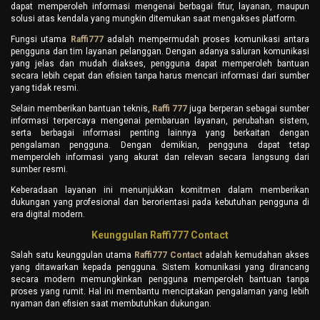
dapat memperoleh informasi mengenai berbagai fitur, layanan, maupun
solusi atas kendala yang mungkin ditemukan saat mengakses platform.
Fungsi utama
Raffi777
adalah mempermudah proses komunikasi antara
pengguna dan tim layanan pelanggan. Dengan adanya saluran komunikasi
yang jelas dan mudah diakses, pengguna dapat memperoleh bantuan
secara lebih cepat dan efisien tanpa harus mencari informasi dari sumber
yang tidak resmi.
Selain memberikan bantuan teknis,
Raffi 777
juga berperan sebagai sumber
informasi terpercaya mengenai pembaruan layanan, perubahan sistem,
serta berbagai informasi penting lainnya yang berkaitan dengan
pengalaman pengguna. Dengan demikian, pengguna dapat tetap
memperoleh informasi yang akurat dan relevan secara langsung dari
sumber resmi.
Keberadaan layanan ini menunjukkan komitmen dalam memberikan
dukungan yang profesional dan berorientasi pada kebutuhan pengguna di
era digital modern.
Keunggulan Raffi777 Contact
Salah satu keunggulan utama
Raffi777 Contact
adalah kemudahan akses
yang ditawarkan kepada pengguna. Sistem komunikasi yang dirancang
secara modern memungkinkan pengguna memperoleh bantuan tanpa
proses yang rumit. Hal ini membantu menciptakan pengalaman yang lebih
nyaman dan efisien saat membutuhkan dukungan.