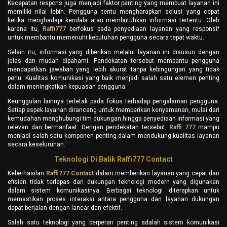
Kecepatan respons juga menjadi faktor penting yang membuat layanan ini
memiliki nilai lebih. Pengguna tentu mengharapkan solusi yang cepat
ketika menghadapi kendala atau membutuhkan informasi tertentu. Oleh
karena itu,
Raffi777
berfokus pada penyediaan layanan yang responsif
untuk membantu memenuhi kebutuhan pengguna secara tepat waktu.
Selain itu, informasi yang diberikan melalui layanan ini disusun dengan
jelas dan mudah dipahami. Pendekatan tersebut membantu pengguna
mendapatkan jawaban yang lebih akurat tanpa kebingungan yang tidak
perlu. Kualitas komunikasi yang baik menjadi salah satu elemen penting
dalam meningkatkan kepuasan pengguna.
Keunggulan lainnya terletak pada fokus terhadap pengalaman pengguna.
Setiap aspek layanan dirancang untuk memberikan kenyamanan, mulai dari
kemudahan menghubungi tim dukungan hingga penyediaan informasi yang
relevan dan bermanfaat. Dengan pendekatan tersebut,
Raffi 777
mampu
menjadi salah satu komponen penting dalam mendukung kualitas layanan
secara keseluruhan.
Teknologi Di Balik Raffi777 Contact
Keberhasilan
Raffi777 Contact
dalam memberikan layanan yang cepat dan
efisien tidak terlepas dari dukungan teknologi modern yang digunakan
dalam sistem komunikasinya. Berbagai teknologi diterapkan untuk
memastikan proses interaksi antara pengguna dan layanan dukungan
dapat berjalan dengan lancar dan efektif.
Salah satu teknologi yang berperan penting adalah sistem komunikasi